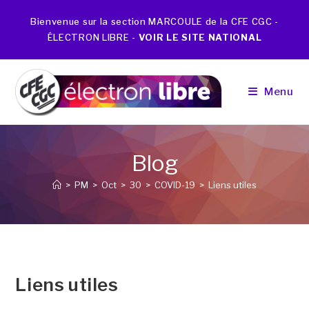
Bienvenue sur la section MARCOULE de la CFE CGC -
ÉLECTRON LIBRE -
VOIR LE SITE NATIONAL
Menu
Blog
>
PM
>
Oct
>
30
>
COVID-19
>
Liens utiles
Liens utiles