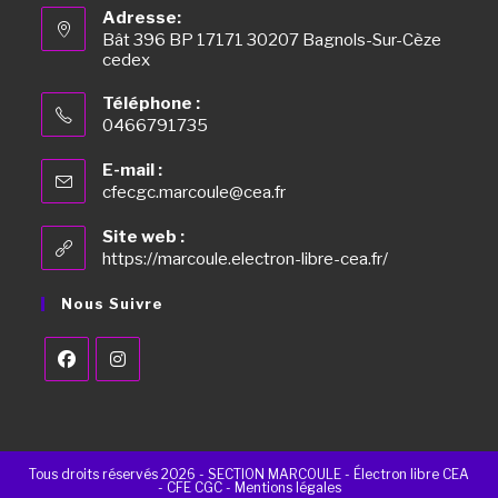
Adresse:
Bât 396 BP 17171 30207 Bagnols-Sur-Cèze
cedex
Téléphone :
0466791735
E-mail :
cfecgc.marcoule@cea.fr
Site web :
https://marcoule.electron-libre-cea.fr/
Nous Suivre
Tous droits réservés 2026 - SECTION MARCOULE - Électron libre CEA
- CFE CGC -
Mentions légales