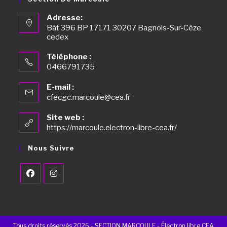
Adresse:
Bât 396 BP 17171 30207 Bagnols-Sur-Cèze
cedex
Téléphone :
0466791735
E-mail :
cfecgc.marcoule@cea.fr
Site web :
https://marcoule.electron-libre-cea.fr/
Nous Suivre
Tous droits réservés 2026 - SECTION MARCOULE - Électron libre CEA