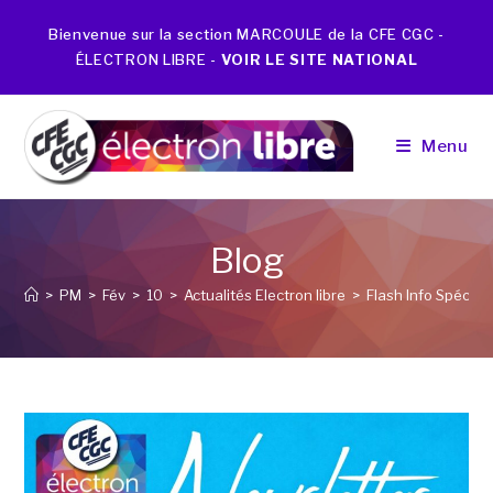
Bienvenue sur la section MARCOULE de la CFE CGC -
ÉLECTRON LIBRE -
VOIR LE SITE NATIONAL
Menu
Blog
>
PM
>
Fév
>
10
>
Actualités Electron libre
>
Flash Info Spécial